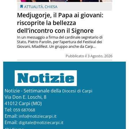
ATTUALITÀ
,
CHIESA
Medjugorje, il Papa ai giovani:
riscoprite la bellezza
dell’incontro con il Signore
In un messaggio a firma del cardinale segretario di
Stato, Pietro Parolin, per l’apertura del Festival dei
Giovani, Mladifest. Un gruppo anche da Carp...
Pubblicato il 3 Agosto, 2026
Notizie - Settimanale della
Diocesi di Carpi
Via Don E. Loschi, 8
41012 Carpi (MO)
Tel:
059 687068
Email:
info@notiziecarpi.it
Email:
digitale@notiziecarpi.it