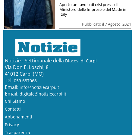
Aperto un tavolo di crisi presso il
Ministero delle Imprese e del Made in
Italy
Pubblicato il 7 Agosto, 2024
Notizie - Settimanale della
Diocesi di Carpi
Via Don E. Loschi, 8
41012 Carpi (MO)
Tel:
059 687068
Email:
info@notiziecarpi.it
Email:
digitale@notiziecarpi.it
Chi Siamo
Contatti
Abbonamenti
Privacy
Trasparenza