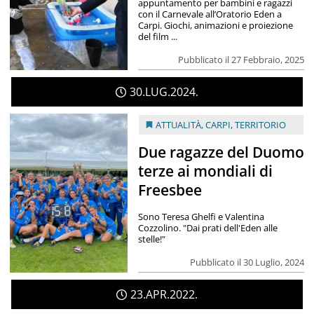
appuntamento per bambini e ragazzi
con il Carnevale all’Oratorio Eden a
Carpi. Giochi, animazioni e proiezione
del film ...
Pubblicato il 27 Febbraio, 2025
30
LUG
2024
ATTUALITÀ
,
CARPI
,
TERRITORIO
Due ragazze del Duomo
terze ai mondiali di
Freesbee
Sono Teresa Ghelfi e Valentina
Cozzolino. "Dai prati dell'Eden alle
stelle!"
Pubblicato il 30 Luglio, 2024
23
APR
2022