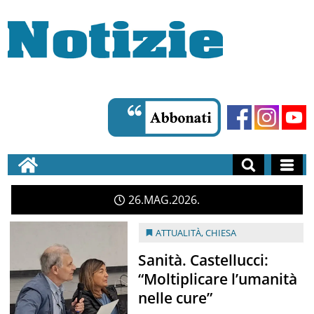
26
MAG
2026
ATTUALITÀ
,
CHIESA
Sanità. Castellucci:
“Moltiplicare l’umanità
nelle cure”