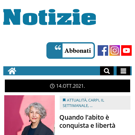
14
OTT
2021
ATTUALITÀ
,
CARPI
,
IL
SETTIMANALE
, ...
Quando l’abito è
conquista e libertà