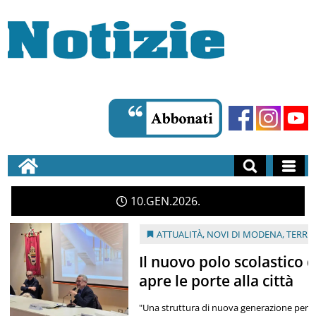
10
GEN
2026
ATTUALITÀ
,
NOVI DI MODENA
,
TERRI
Il nuovo polo scolastico 
apre le porte alla città
"Una struttura di nuova generazione per l