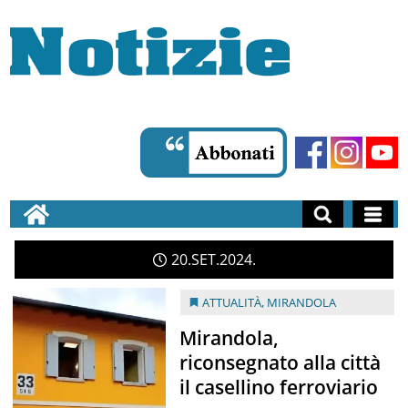
20
SET
2024
ATTUALITÀ
,
MIRANDOLA
Mirandola,
riconsegnato alla città
il casellino ferroviario