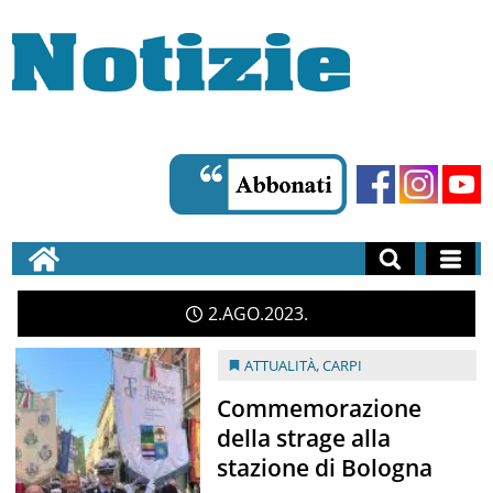
2
AGO
2023
ATTUALITÀ
,
CARPI
Commemorazione
della strage alla
stazione di Bologna