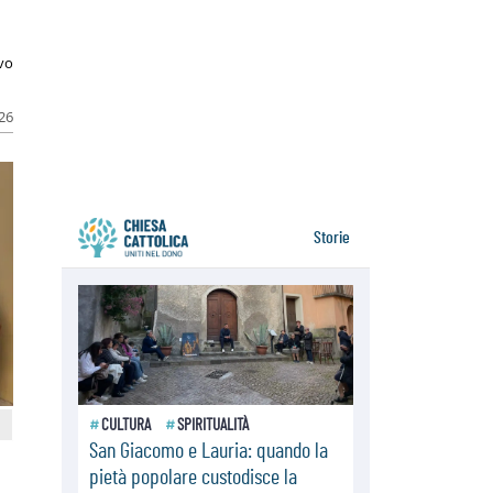
06.08.2026
Il Papa con i giovani ad Assisi:
costruire la civiltà dell'amore non
ivo
delle contrapposizioni
06.08.2026
026
Hiroshima e Nagasaki, 81 anni
dopo. Al via i "dieci giorni di
preghiera per la pace"