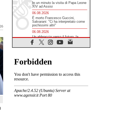
In un minuto la visita di Papa Leone
XIV ad Assisi
06.08.2026
È morto Francesco Guccini,
Salvarani: "Ci ha interpretato come
pochissimi altri"
026
06.08.2026
Un abbraccio verso il futuro, la
grande festa del Papa e dei giovani
ad Assisi
06.08.2026
Il grazie dei giovani al Papa: "Oggi
ci sentiamo Chiesa"
06.08.2026
Leone XIV: la rivoluzione del
Vangelo abbatte i muri che
separano gli esseri umani
06.08.2026
Fra Marco Vianelli: alla scuola di
san Francesco per imparare il
Vangelo della pace
06.08.2026
a
Hiroshima, ad 81 anni dalla bomba
resta alto il richiamo al disarmo
mondiale