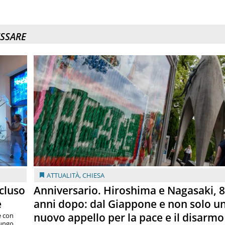
ESSARE
ATTUALITÀ
,
CHIESA
cluso
Anniversario. Hiroshima e Nagasaki, 
e
anni dopo: dal Giappone e non solo u
nuovo appello per la pace e il disarmo
e con
lungo