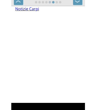
❮
❯
Notizie Carpi