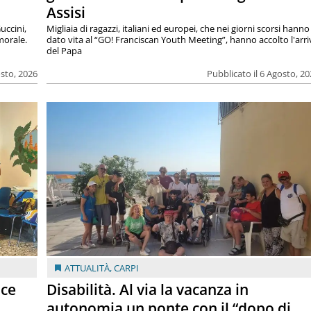
Assisi
uccini,
Migliaia di ragazzi, italiani ed europei, che nei giorni scorsi hanno
morale.
dato vita al “GO! Franciscan Youth Meeting”, hanno accolto l'arr
del Papa
osto, 2026
Pubblicato il 6 Agosto, 2
ATTUALITÀ
,
CARPI
ace
Disabilità. Al via la vacanza in
autonomia un ponte con il “dopo di