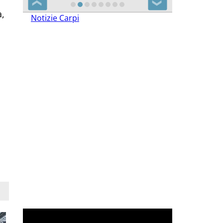
a,
❮
❯
Notizie Carpi