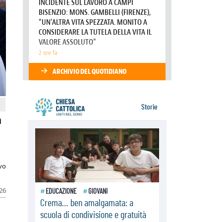
Tonalestate 2026, i giovani
sconfiggono la paura
08.08.2026
Marcinelle, 70 anni dopo istituita la
Giornata europea per le vittime sul
lavoro
08.08.2026
Arabia Saudita, Turchia e Pakistan
stringono una nuova alleanza
militare in Medio Oriente
a
ivo
026