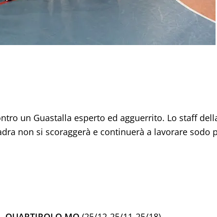
ntro un Guastalla esperto ed agguerrito. Lo staff dell
dra non si scoraggerà e continuerà a lavorare sodo 
AL QUARTIROLO MO
(25/12-25/11-25/18)