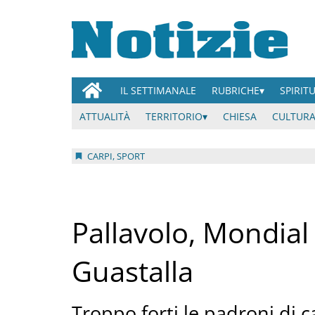
IL SETTIMANALE
RUBRICHE
SPIRIT
ATTUALITÀ
TERRITORIO
CHIESA
CULTURA
CARPI, SPORT
Pallavolo, Mondial 
Guastalla
Troppo forti le padroni di c