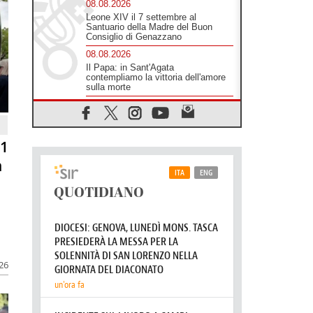
sfollati
08.08.2026
Leone XIV il 7 settembre al
Santuario della Madre del Buon
Consiglio di Genazzano
08.08.2026
Il Papa: in Sant'Agata
contempliamo la vittoria dell'amore
sulla morte
08.08.2026
Hebdomada Papae: il Gr in latino
81
dell'8 agosto
n
08.08.2026
Spin Time, Reina: Cristo non abita
nei palazzi del potere ma si
identifica coi senzatetto
08.08.2026
SIGNIS 2026, la comunicazione al
servizio del Vangelo
08.08.2026
026
Argentina, l'arcivescovo Colombo:
"La visita del Papa messaggio di
pace e dignità"
08.08.2026