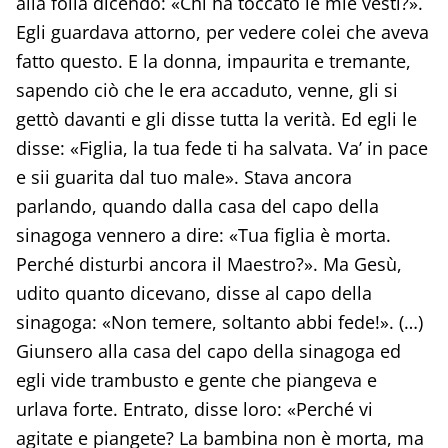
alla folla dicendo: «Chi ha toccato le mie vesti?».
Egli guardava attorno, per vedere colei che aveva
fatto questo. E la donna, impaurita e tremante,
sapendo ciò che le era accaduto, venne, gli si
gettò davanti e gli disse tutta la verità. Ed egli le
disse: «Figlia, la tua fede ti ha salvata. Va’ in pace
e sii guarita dal tuo male». Stava ancora
parlando, quando dalla casa del capo della
sinagoga vennero a dire: «Tua figlia è morta.
Perché disturbi ancora il Maestro?». Ma Gesù,
udito quanto dicevano, disse al capo della
sinagoga: «Non temere, soltanto abbi fede!». (…)
Giunsero alla casa del capo della sinagoga ed
egli vide trambusto e gente che piangeva e
urlava forte. Entrato, disse loro: «Perché vi
agitate e piangete? La bambina non è morta, ma