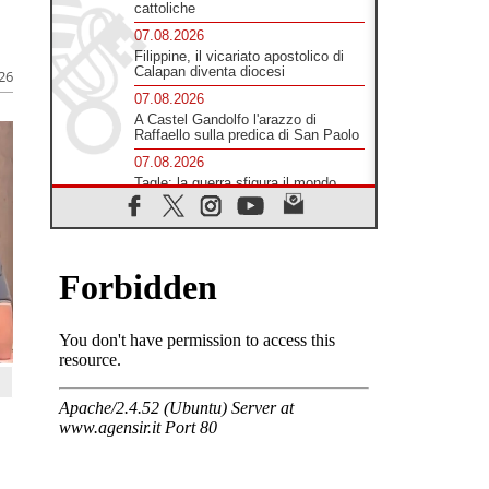
cattoliche
07.08.2026
Filippine, il vicariato apostolico di
Calapan diventa diocesi
026
07.08.2026
A Castel Gandolfo l'arazzo di
Raffaello sulla predica di San Paolo
07.08.2026
Tagle: la guerra sfigura il mondo,
solo la rivelazione di Dio lo
trasfigura
07.08.2026
Il Papa in Francia, quattro giorni
intensi tra Chiesa, popolo e
istituzioni
07.08.2026
SIGNIS 2026, dare voce alle
religiose cattoliche nello spazio
pubblico
07.08.2026
Honduras, gli sfollati invisibili di una
crisi dimenticata
07.08.2026
Italia, Antigone: carceri al limite