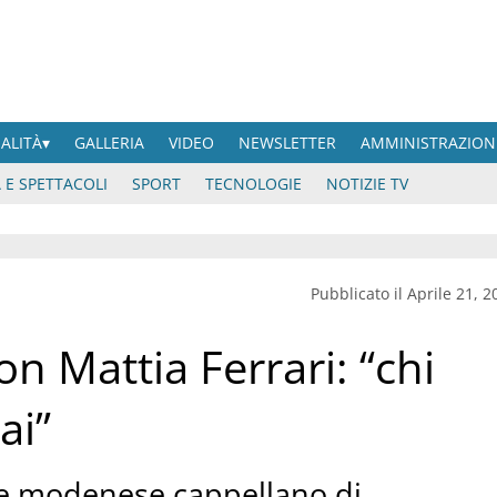
UALITÀ
GALLERIA
VIDEO
NEWSLETTER
AMMINISTRAZION
 E SPETTACOLI
SPORT
TECNOLOGIE
NOTIZIE TV
Pubblicato il Aprile 21, 2
n Mattia Ferrari: “chi
ai”
te modenese cappellano di