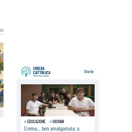
della sopravvivenza per caldo e
sovraffollamento
07.08.2026
Parolin conclude il viaggio in
Messico: "La pace inizia con
l'empatia per il dolore altrui"
026
07.08.2026
Uruguay, il presidente dei vescovi:
la visita del Papa dono per tutto il
Paese