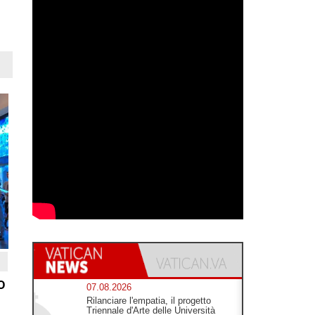
o
07.08.2026
Rilanciare l'empatia, il progetto
Triennale d'Arte delle Università