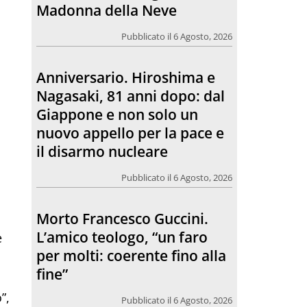
Giappone e non solo un
nuovo appello per la pace e
il disarmo nucleare
Pubblicato il 6 Agosto, 2026
Morto Francesco Guccini.
L’amico teologo, “un faro
per molti: coerente fino alla
fine”
Pubblicato il 6 Agosto, 2026
Chiesa. Un abbraccio verso il
e
futuro, la grande festa del
Papa e dei giovani ad Assisi
”,
Pubblicato il 6 Agosto, 2026