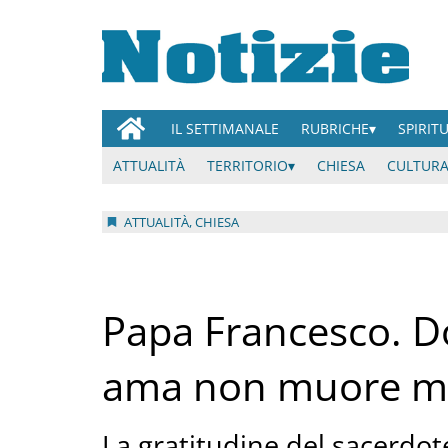
IL SETTIMANALE
RUBRICHE
SPIRIT
ATTUALITÀ
TERRITORIO
CHIESA
CULTURA
ATTUALITÀ, CHIESA
Papa Francesco. Do
ama non muore m
La gratitudine del sacerdo