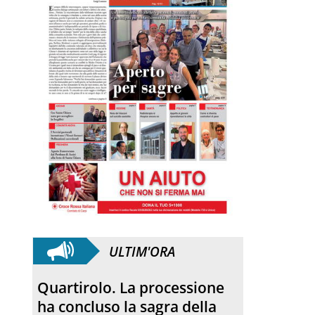
ULTIM'ORA
Anniversario. Hiroshima e
Nagasaki, 81 anni dopo: dal