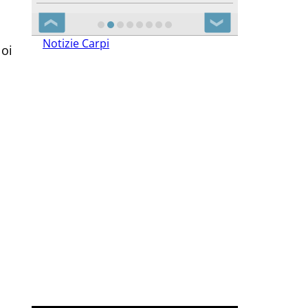
❮
❯
Notizie Carpi
Noi