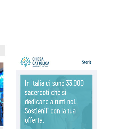
06.08.2026
Il Papa con i giovani ad Assisi:
costruire la civiltà dell'amore non
delle contrapposizioni
06.08.2026
Hiroshima e Nagasaki, 81 anni
dopo. Al via i "dieci giorni di
preghiera per la pace"