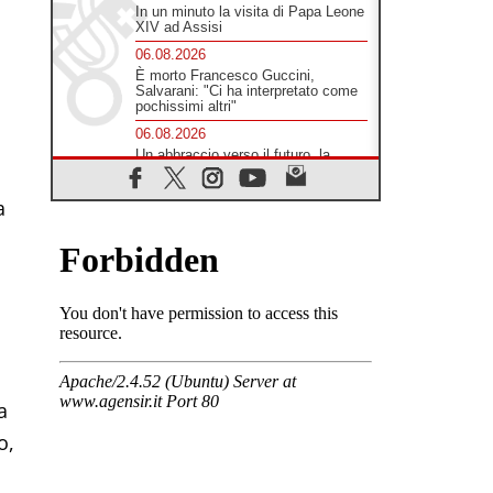
In un minuto la visita di Papa Leone
XIV ad Assisi
06.08.2026
È morto Francesco Guccini,
Salvarani: "Ci ha interpretato come
pochissimi altri"
06.08.2026
Un abbraccio verso il futuro, la
grande festa del Papa e dei giovani
ad Assisi
a
06.08.2026
Il grazie dei giovani al Papa: "Oggi
ci sentiamo Chiesa"
06.08.2026
Leone XIV: la rivoluzione del
Vangelo abbatte i muri che
separano gli esseri umani
06.08.2026
Fra Marco Vianelli: alla scuola di
san Francesco per imparare il
a
Vangelo della pace
06.08.2026
o,
Hiroshima, ad 81 anni dalla bomba
resta alto il richiamo al disarmo
mondiale