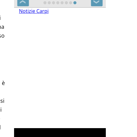
❮
❯
Notizie Carpi
i
ma
so
 è
si
i
é
l