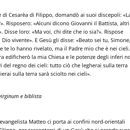
 di Cesarèa di Filippo, domandò ai suoi discepoli: «L
?». Risposero: «Alcuni dicono Giovanni il Battista, altri
. Disse loro: «Ma voi, chi dite che io sia?». Rispose
del Dio vivente». E Gesù gli disse: «Beato sei tu, Simone
 te lo hanno rivelato, ma il Padre mio che è nei cieli.
tra edificherò la mia Chiesa e le potenze degli inferi n
 del regno dei cieli: tutto ciò che legherai sulla terra
ierai sulla terra sarà sciolto nei cieli».
irginum e biblista
’evangelista Matteo ci porta ai confini nord-orientali
 Filippo, per raccontarci di un Gesù che si prende cura