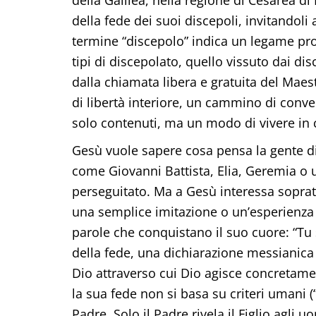
della fede dei suoi discepoli, invitandoli a
termine “discepolo” indica un legame profo
tipi di discepolato, quello vissuto dai d
dalla chiamata libera e gratuita del Mae
di libertà interiore, un cammino di conv
solo contenuti, ma un modo di vivere in 
Gesù vuole sapere cosa pensa la gente di
come Giovanni Battista, Elia, Geremia o 
perseguitato. Ma a Gesù interessa sopratt
una semplice imitazione o un’esperienza 
parole che conquistano il suo cuore: “Tu sei
della fede, una dichiarazione messianica 
Dio attraverso cui Dio agisce concretam
la sua fede non si basa su criteri umani (
Padre. Solo il Padre rivela il Figlio agli u