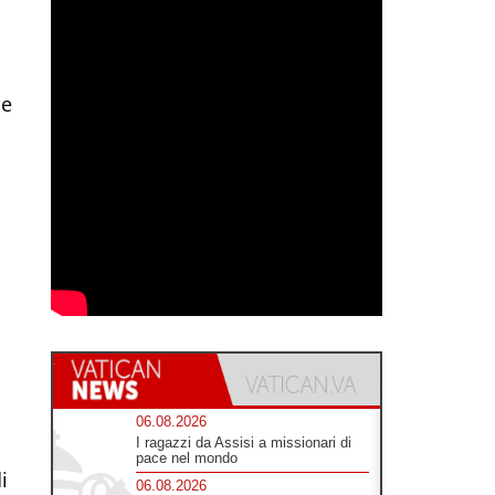
le
06.08.2026
I ragazzi da Assisi a missionari di
pace nel mondo
i
06.08.2026