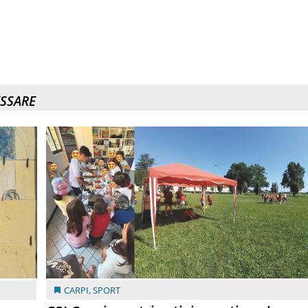
ESSARE
CARPI
,
SPORT