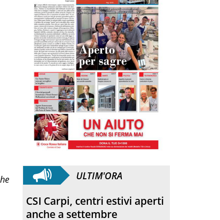
ULTIM'ORA
che
Sport. Polisportiva
Nazareno tra conferme e