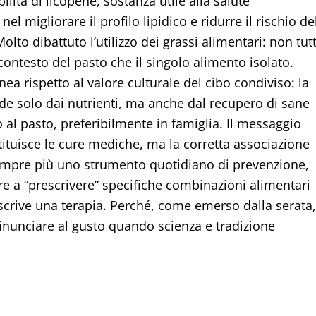
lità di licopene, sostanza utile alla salute
nel migliorare il profilo lipidico e ridurre il rischio de
lto dibattuto l’utilizzo dei grassi alimentari: non tutt
ontesto del pasto che il singolo alimento isolato.
ea rispetto al valore culturale del cibo condiviso: la
nde solo dai nutrienti, ma anche dal recupero di sane
 al pasto, preferibilmente in famiglia. Il messaggio
stituisce le cure mediche, ma la corretta associazione
empre più uno strumento quotidiano di prevenzione,
are a “prescrivere” specifiche combinazioni alimentari
scrive una terapia. Perché, come emerso dalla serata, 
rinunciare al gusto quando scienza e tradizione