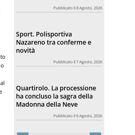
novità
o
Pubblicato il 7 Agosto, 2026
Quartirolo. La processione
ha concluso la sagra della
Madonna della Neve
ato
Pubblicato il 6 Agosto, 2026
mo
Anniversario. Hiroshima e
al
Nagasaki, 81 anni dopo: dal
e
Giappone e non solo un
nuovo appello per la pace e
il disarmo nucleare
Pubblicato il 6 Agosto, 2026