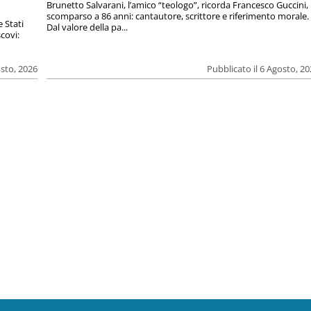
Brunetto Salvarani, l’amico “teologo”, ricorda Francesco Guccini,
scomparso a 86 anni: cantautore, scrittore e riferimento morale.
e Stati
Dal valore della pa...
covi:
osto, 2026
Pubblicato il 6 Agosto, 2