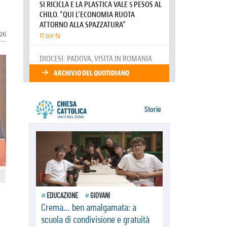
08.08.2026
Spin Time, Reina: Cristo non abita
nei palazzi del potere ma si
identifica coi senzatetto
026
08.08.2026
SIGNIS 2026, la comunicazione al
servizio del Vangelo