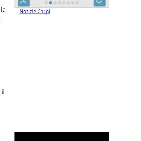
❮
❯
lla
Notizie Carpi
i
il