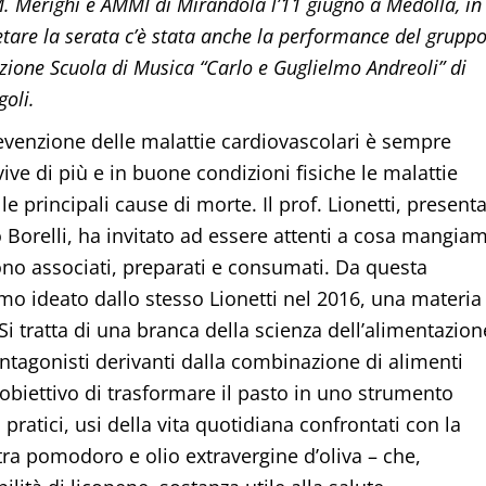
. Merighi e AMMI di Mirandola l’11 giugno a Medolla, in
etare la serata c’è stata anche la performance del grupp
zione Scuola di Musica “Carlo e Guglielmo Andreoli” di
oli.
revenzione delle malattie cardiovascolari è sempre
 vive di più e in buone condizioni fisiche le malattie
e principali cause di morte. Il prof. Lionetti, present
 Borelli, ha invitato ad essere attenti a cosa mangia
no associati, preparati e consumati. Da questa
smo ideato dallo stesso Lionetti nel 2016, una materia 
 Si tratta di una branca della scienza dell’alimentazion
o antagonisti derivanti dalla combinazione di alimenti
l’obiettivo di trasformare il pasto in uno strumento
pratici, usi della vita quotidiana confrontati con la
 tra pomodoro e olio extravergine d’oliva – che,