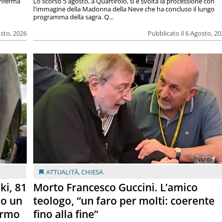
onferma
Lo scorso 5 agosto, a Quartirolo, si è svolta la processione con
l'immagine della Madonna della Neve che ha concluso il lungo
programma della sagra. Q...
osto, 2026
Pubblicato il 6 Agosto, 2
ATTUALITÀ
,
CHIESA
ki, 81
Morto Francesco Guccini. L’amico
lo un
teologo, “un faro per molti: coerente
armo
fino alla fine”