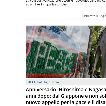
La Polisportiva Nazareno accoglie nuove discipline e si c
ad alti livelli in quelle storiche
Pubblicato il 7 Ag
ATTUALITÀ
,
CHIESA
Anniversario. Hiroshima e Nagasa
anni dopo: dal Giappone e non so
nuovo appello per la pace e il dis