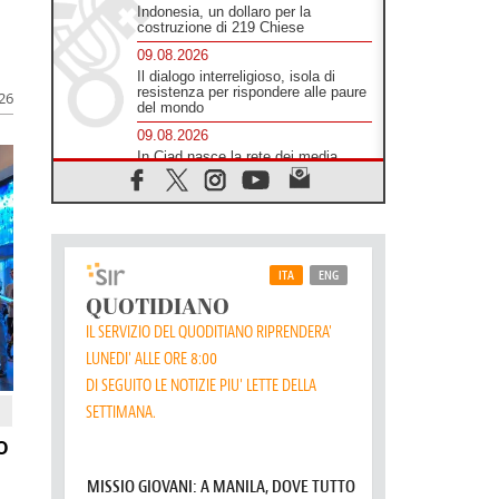
Indonesia, un dollaro per la
costruzione di 219 Chiese
09.08.2026
Il dialogo interreligioso, isola di
resistenza per rispondere alle paure
026
del mondo
09.08.2026
In Ciad nasce la rete dei media
cattolici
08.08.2026
Pozzuoli, la Chiesa in prima linea:
una Messa tra i detriti e aiuti per gli
sfollati
08.08.2026
Leone XIV il 7 settembre al
Santuario della Madre del Buon
Consiglio di Genazzano
08.08.2026
Il Papa: in Sant'Agata
contempliamo la vittoria dell'amore
sulla morte
o
08.08.2026
Hebdomada Papae: il Gr in latino
dell'8 agosto