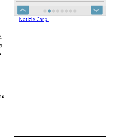
❮
❯
Notizie Carpi
e,
a
e
na
à