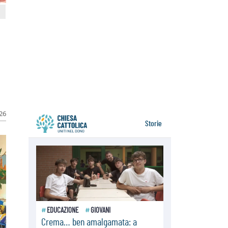
della sopravvivenza per caldo e
sovraffollamento
07.08.2026
Parolin conclude il viaggio in
Messico: "La pace inizia con
l'empatia per il dolore altrui"
07.08.2026
Uruguay, il presidente dei vescovi:
la visita del Papa dono per tutto il
Paese
026