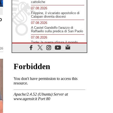
cattoliche
07.08.2026
Filippine, il vicariato apostolico di
Calapan diventa diocesi
o
07.08.2026
A Castel Gandolfo l'arazzo di
Raffaello sulla predica di San Paolo
07.08.2026
Tagle: la guerra sfigura il mondo,
solo la rivelazione di Dio lo
026
trasfigura
07.08.2026
Il Papa in Francia, quattro giorni
intensi tra Chiesa, popolo e
istituzioni
07.08.2026
SIGNIS 2026, dare voce alle
religiose cattoliche nello spazio
pubblico
07.08.2026
Honduras, gli sfollati invisibili di una
crisi dimenticata
07.08.2026
Italia, Antigone: carceri al limite