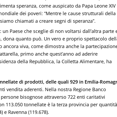
alimenta speranza, come auspicato da Papa Leone XIV
diale dei poveri: “Mentre le cause strutturali della
 siamo chiamati a creare segni di speranza”.
a: un Paese che sceglie di non voltarsi dall’altra parte 
a, dona quanto può. Un vero e proprio spettacolo dell
olo ancora viva, come dimostra anche la partecipazion
attarella, primo anche quest’anno ad aderire
idenza della Repubblica, la Colletta Alimentare, ha
onnellate di prodotti, delle quali 929 in Emilia-Romag
unti vendita aderenti. Nella nostra Regione Banco
persone bisognose attraverso 722 enti caritativi
n 113.050 tonnellate è la terza provincia per quantit
4) e Ravenna (119.678).