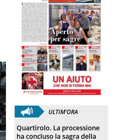
ULTIM'ORA
Anniversario. Hiroshima e
Nagasaki, 81 anni dopo: dal