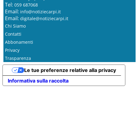
Tel:
059 687068
Email:
info@notiziecarpi.it
Email:
digitale@notiziecarpi.it
Chi Siamo
Contatti
Abbonamenti
Privacy
Trasparenza
Le tue preferenze relative alla privacy
Informativa sulla raccolta