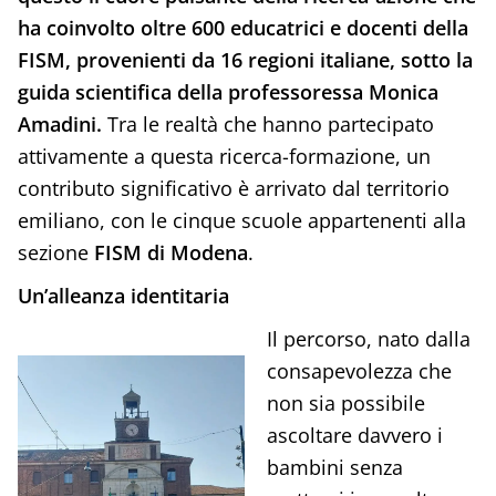
ha coinvolto oltre 600 educatrici e docenti della
FISM, provenienti da 16 regioni italiane, sotto la
guida scientifica della professoressa Monica
Amadini.
Tra le realtà che hanno partecipato
attivamente a questa ricerca-formazione, un
contributo significativo è arrivato dal territorio
emiliano, con le cinque scuole appartenenti alla
sezione
FISM di Modena
.
Un’alleanza identitaria
Il percorso, nato dalla
consapevolezza che
non sia possibile
ascoltare davvero i
bambini senza