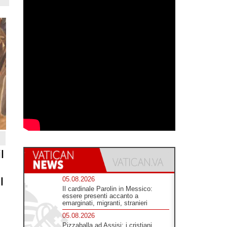
l
l
05.08.2026
Il cardinale Parolin in Messico:
essere presenti accanto a
emarginati, migranti, stranieri
05.08.2026
Pizzaballa ad Assisi: i cristiani