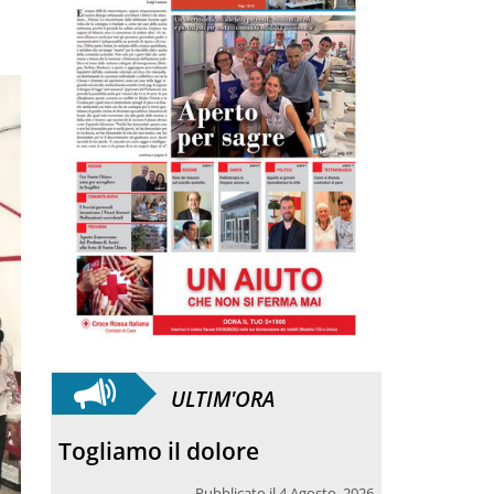
ULTIM'ORA
Medjugorje, il Papa ai
giovani: riscoprite la