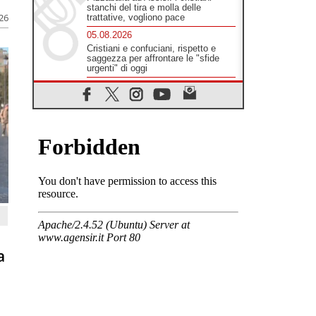
stanchi del tira e molla delle
026
trattative, vogliono pace
05.08.2026
Cristiani e confuciani, rispetto e
saggezza per affrontare le "sfide
urgenti" di oggi
05.08.2026
Santa Maria Maggiore, Makrickas:
la grazia di Dio scende ancora sul
mondo
05.08.2026
I giovani attendono il Papa ad
Assisi: "I social non saziano,
vogliamo cose grandi"
05.08.2026
Parolin ai preti del Guatemala: siate
"sentinelle vigili", è la santità a
rendere credibili
05.08.2026
Dal Papa all'udienza generale la
a
forza del "circolo degli eroi"
05.08.2026
Ucraina, il nunzio: preoccupa
sentire chi benedice la guerra. Il
Papa unica voce di pace