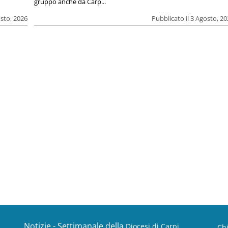
gruppo anche da Carp...
osto, 2026
Pubblicato il 3 Agosto, 2
Notizie - Settimanale della
Diocesi di Carpi
Ch