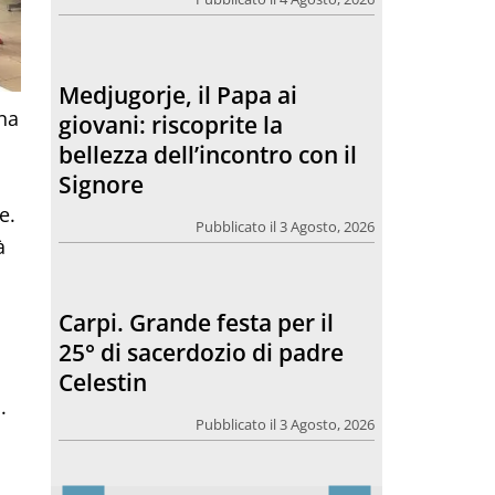
bellezza dell’incontro con il
Signore
Pubblicato il 3 Agosto, 2026
na
Carpi. Grande festa per il
,
25° di sacerdozio di padre
e.
Celestin
à
Pubblicato il 3 Agosto, 2026
l
Sagra di Cortile, Messa
presieduta dal vescovo
Monari
.
Pubblicato il 2 Agosto, 2026