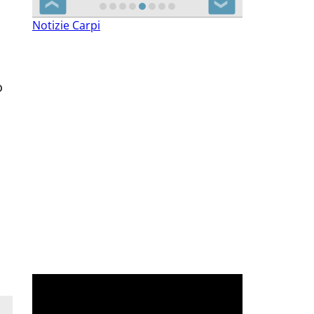
❮
❯
Notizie Carpi
o