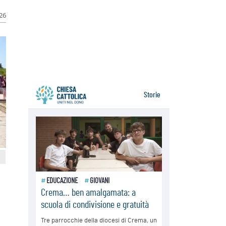
05.08.2026
026
Venezuela, don Pagniello: "Nel
dolore, una Chiesa che non si
arrende"
05.08.2026
Migranti, UE compatta su Ceuta:
superata una prova difficile