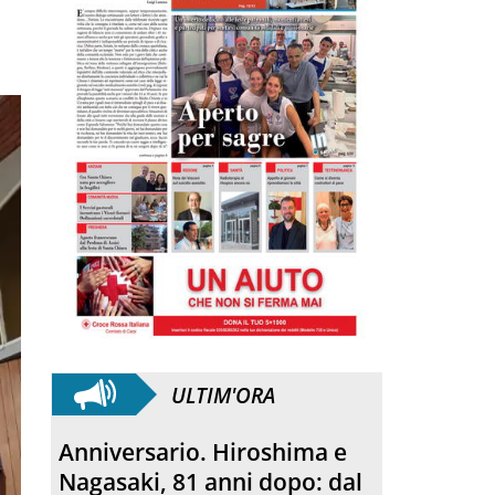
ULTIM'ORA
Morto Francesco Guccini.
L’amico teologo, “un faro