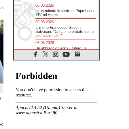
06.08.2026
026
In un minuto la visita di Papa Leone
XIV ad Assisi
06.08.2026
È morto Francesco Guccini,
Salvarani: "Ci ha interpretato come
pochissimi altri"
06.08.2026
Un abbraccio verso il futuro, la
grande festa del Papa e dei giovani
ad Assisi
06.08.2026
Il grazie dei giovani al Papa: "Oggi
ci sentiamo Chiesa"
06.08.2026
Leone XIV: la rivoluzione del
Vangelo abbatte i muri che
separano gli esseri umani
a
06.08.2026
Fra Marco Vianelli: alla scuola di
san Francesco per imparare il
Vangelo della pace
06.08.2026
ivo
Hiroshima, ad 81 anni dalla bomba