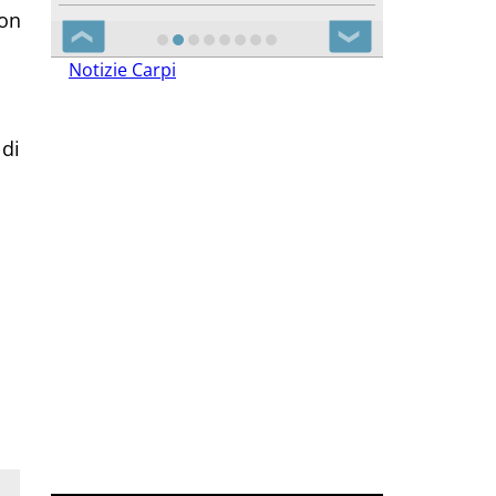
don
❮
❯
Notizie Carpi
 di