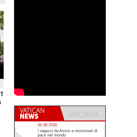
81
n
06.08.2026
I ragazzi da Assisi a missionari di
pace nel mondo