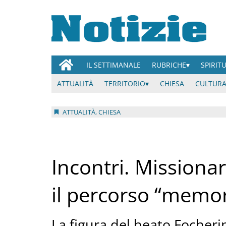
IL SETTIMANALE
RUBRICHE
SPIRIT
ATTUALITÀ
TERRITORIO
CHIESA
CULTURA
ATTUALITÀ, CHIESA
Incontri. Missionari
il percorso “memor
La figura del beato Focherin