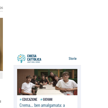
resta alto il richiamo al disarmo
mondiale
026
06.08.2026
Il Papa con i giovani ad Assisi:
costruire la civiltà dell'amore non
delle contrapposizioni
06.08.2026
Hiroshima e Nagasaki, 81 anni
dopo. Al via i "dieci giorni di
preghiera per la pace"
l