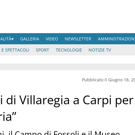
UALITÀ
GALLERIA
VIDEO
NEWSLETTER
AMMINISTRAZION
 E SPETTACOLI
SPORT
TECNOLOGIE
NOTIZIE TV
Pubblicato il Giugno 18, 2
 di Villaregia a Carpi per
ia”
i, il Campo di Fossoli e il Museo