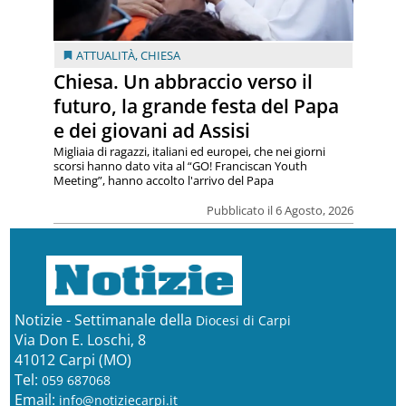
ATTUALITÀ
,
CHIESA
Chiesa. Un abbraccio verso il
futuro, la grande festa del Papa
e dei giovani ad Assisi
Migliaia di ragazzi, italiani ed europei, che nei giorni
scorsi hanno dato vita al “GO! Franciscan Youth
Meeting”, hanno accolto l'arrivo del Papa
Pubblicato il 6 Agosto, 2026
Notizie - Settimanale della
Diocesi di Carpi
Via Don E. Loschi, 8
41012 Carpi (MO)
Tel:
059 687068
Email:
info@notiziecarpi.it