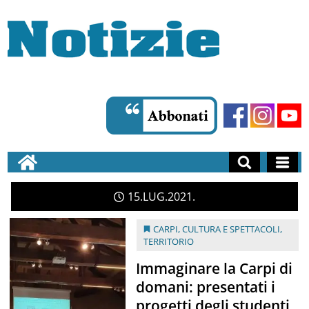
15
LUG
2021
CARPI
,
CULTURA E SPETTACOLI
,
TERRITORIO
Immaginare la Carpi di
domani: presentati i
progetti degli studenti