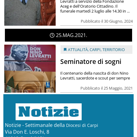
Levratti a servizio della Fondazione
Aceg e dell'Oratorio Cittadino. Il
funerale martedì 2 luglio alle 14.30 in ...
Pubblicato il 30 Giugno, 2024
25
MAG
2021
ATTUALITÀ
,
CARPI
,
TERRITORIO
Seminatore di sogni
Il centenario della nascita di don Nino
Levratti, sacerdote e scout per sempre
Pubblicato il 25 Maggio, 2021
Notizie - Settimanale della
Diocesi di Carpi
Via Don E. Loschi, 8