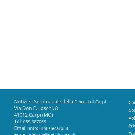
Notizie - Settimanale della
Diocesi di Carpi
Ch
Via Don E. Loschi, 8
Con
41012 Carpi (MO)
Ab
Tel:
059 687068
Pri
Email:
info@notiziecarpi.it
Tr
Email:
digitale@notiziecarpi.it