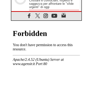
Cristiani e confuciani, rispetto e
saggezza per affrontare le "sfide
urgenti" di oggi
05.08.2026
Santa Maria Maggiore, Makrickas:
la grazia di Dio scende ancora sul
mondo
05.08.2026
I giovani attendono il Papa ad
Assisi: "I social non saziano,
vogliamo cose grandi"
05.08.2026
Parolin ai preti del Guatemala: siate
"sentinelle vigili", è la santità a
rendere credibili
05.08.2026
Dal Papa all'udienza generale la
forza del "circolo degli eroi"
05.08.2026
Ucraina, il nunzio: preoccupa
sentire chi benedice la guerra. Il
Papa unica voce di pace
05.08.2026
Venezuela, don Pagniello: "Nel
dolore, una Chiesa che non si
arrende"