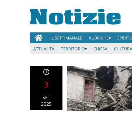
IL SETTIMANALE
RUBRICHE
SPIRIT
ATTUALITÀ
TERRITORIO
CHIESA
CULTURA
3
SET
2025