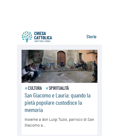
05.08.2026
Migranti, UE compatta su Ceuta:
superata una prova difficile