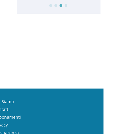
i Siamo
tatti
bonamenti
vacy
asparenza