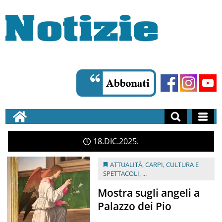
18
DIC
2025
ATTUALITÀ
,
CARPI
,
CULTURA E
SPETTACOLI
, ...
Mostra sugli angeli a
Palazzo dei Pio