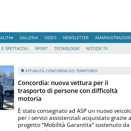
UALITÀ
GALLERIA
VIDEO
NEWSLETTER
AMMINISTRAZION
 E SPETTACOLI
SPORT
TECNOLOGIE
NOTIZIE TV
ATTUALITÀ
,
CONCORDIA S/S
,
TERRITORIO
Concordia: nuova vettura per il
trasporto di persone con difficoltà
motoria
È stato consegnato ad ASP un nuovo veicol
per i servizi assistenziali acquistato grazie a
progetto “Mobilità Garantita” sostenuto da