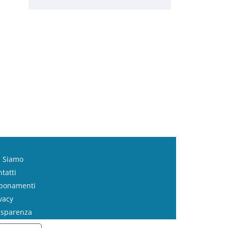
i Siamo
tatti
bonamenti
vacy
asparenza