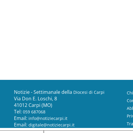
Notizie - Settimanale della
Diocesi di Carpi
Ch
Via Don E. Loschi, 8
Con
41012 Carpi (MO)
Ab
Tel:
059 687068
Pri
Email:
info@notiziecarpi.it
Tr
Email:
digitale@notiziecarpi.it