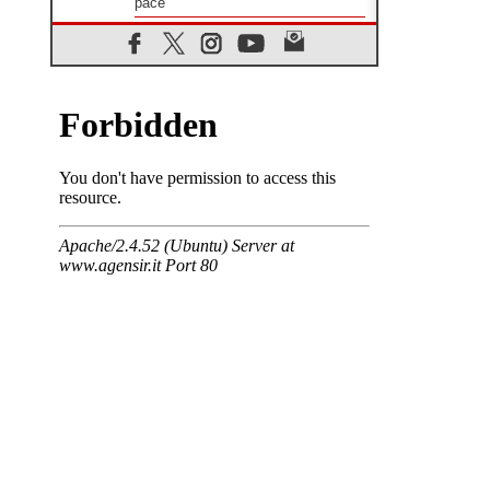
pace"
06.08.2026
Santa Maria degli Angeli, quando un
Santuario custodisce le origini
06.08.2026
Libano, riprendono i colloqui di
Roma tra nuove tensioni e raid nel
sud
06.08.2026
Medio Oriente, intesa tra Iran e
Oman sullo Stretto di Hormuz
05.08.2026
Il cardinale Parolin in Messico:
essere presenti accanto a
emarginati, migranti, stranieri
05.08.2026
Pizzaballa ad Assisi: i cristiani
stanchi del tira e molla delle
trattative, vogliono pace
05.08.2026
Cristiani e confuciani, rispetto e
saggezza per affrontare le "sfide
urgenti" di oggi
05.08.2026