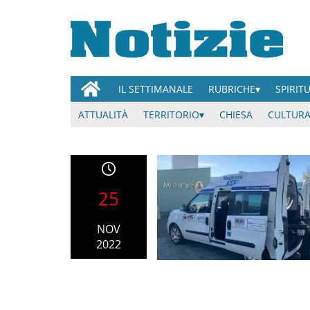
IL SETTIMANALE
RUBRICHE
SPIRIT
ATTUALITÀ
TERRITORIO
CHIESA
CULTURA
25
NOV
2022