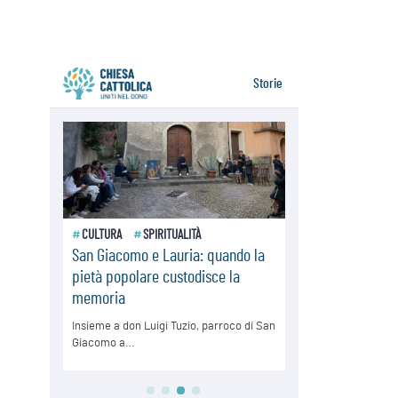
Santa Maria Maggiore, Makrickas:
la grazia di Dio scende ancora sul
mondo