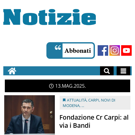
13
MAG
2025
ATTUALITÀ
,
CARPI
,
NOVI DI
MODENA
, ...
Fondazione Cr Carpi: al
via i Bandi