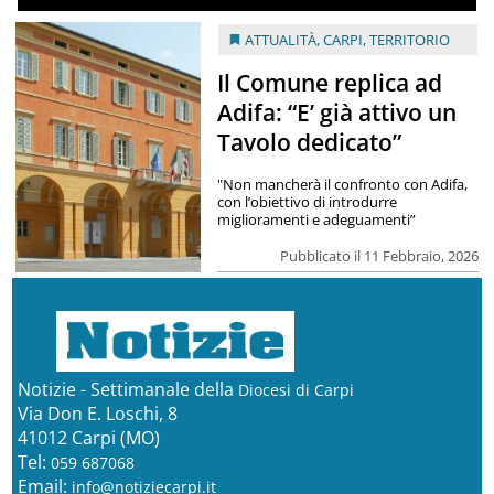
ATTUALITÀ
,
CARPI
,
TERRITORIO
Il Comune replica ad
Adifa: “E’ già attivo un
Tavolo dedicato”
"Non mancherà il confronto con Adifa,
con l’obiettivo di introdurre
miglioramenti e adeguamenti”
Pubblicato il 11 Febbraio, 2026
Notizie - Settimanale della
Diocesi di Carpi
Via Don E. Loschi, 8
41012 Carpi (MO)
Tel:
059 687068
Email:
info@notiziecarpi.it