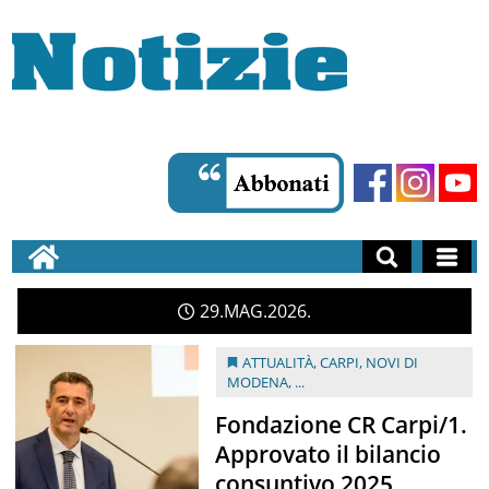
29
MAG
2026
ATTUALITÀ
,
CARPI
,
NOVI DI
MODENA
, ...
Fondazione CR Carpi/1.
Approvato il bilancio
consuntivo 2025