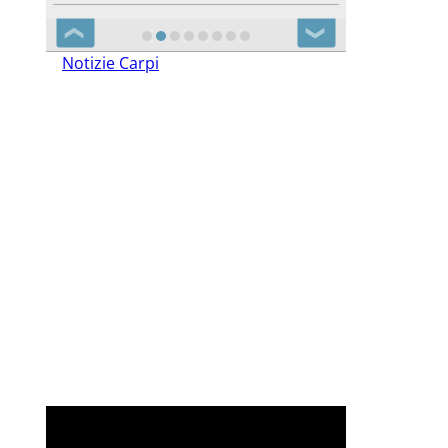
❮
❯
Notizie Carpi