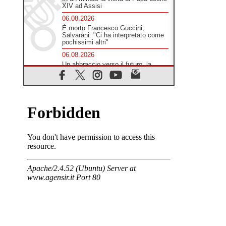
XIV ad Assisi
06.08.2026
È morto Francesco Guccini,
Salvarani: "Ci ha interpretato come
pochissimi altri"
06.08.2026
Un abbraccio verso il futuro, la
grande festa del Papa e dei giovani
ad Assisi
06.08.2026
Il grazie dei giovani al Papa: "Oggi
ci sentiamo Chiesa"
06.08.2026
Leone XIV: la rivoluzione del
Vangelo abbatte i muri che
separano gli esseri umani
06.08.2026
Fra Marco Vianelli: alla scuola di
san Francesco per imparare il
Vangelo della pace
06.08.2026
Hiroshima, ad 81 anni dalla bomba
resta alto il richiamo al disarmo
mondiale