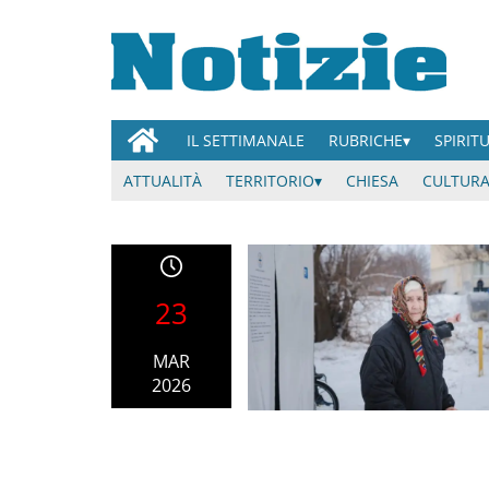
IL SETTIMANALE
RUBRICHE
SPIRIT
ATTUALITÀ
TERRITORIO
CHIESA
CULTURA
23
MAR
2026