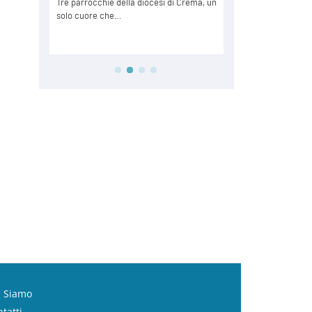
i Siamo
tatti