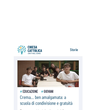
06.08.2026
Il Papa con i giovani ad Assisi:
costruire la civiltà dell'amore non
delle contrapposizioni
06.08.2026
Hiroshima e Nagasaki, 81 anni
dopo. Al via i "dieci giorni di
preghiera per la pace"