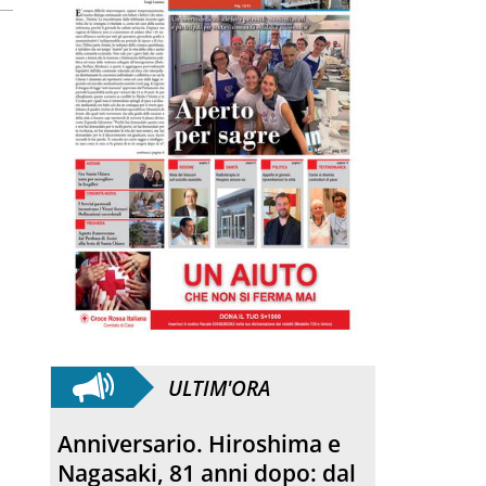
ULTIM'ORA
Morto Francesco Guccini.
L’amico teologo, “un faro