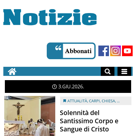
3
GIU
2026
ATTUALITÀ
,
CARPI
,
CHIESA
, ...
Solennità del
Santissimo Corpo e
Sangue di Cristo