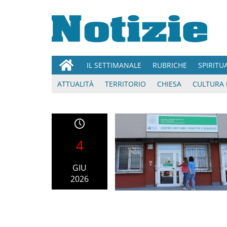
IL SETTIMANALE
RUBRICHE
SPIRITU
ATTUALITÀ
TERRITORIO
CHIESA
CULTURA 
4
GIU
2026