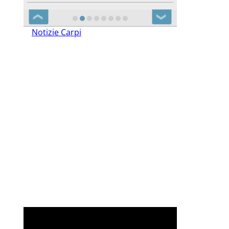
❮
❯
Notizie Carpi