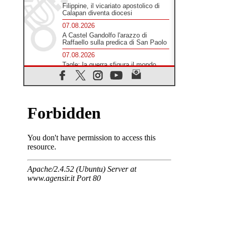
Filippine, il vicariato apostolico di
Calapan diventa diocesi
07.08.2026
A Castel Gandolfo l'arazzo di
Raffaello sulla predica di San Paolo
07.08.2026
Tagle: la guerra sfigura il mondo,
solo la rivelazione di Dio lo
trasfigura
07.08.2026
Il Papa in Francia, quattro giorni
intensi tra Chiesa, popolo e
istituzioni
07.08.2026
SIGNIS 2026, dare voce alle
religiose cattoliche nello spazio
pubblico
07.08.2026
Honduras, gli sfollati invisibili di una
crisi dimenticata
07.08.2026
Italia, Antigone: carceri al limite
della sopravvivenza per caldo e
sovraffollamento