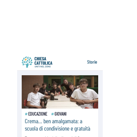
07.08.2026
Parolin conclude il viaggio in
Messico: "La pace inizia con
l'empatia per il dolore altrui"
07.08.2026
Uruguay, il presidente dei vescovi:
la visita del Papa dono per tutto il
Paese