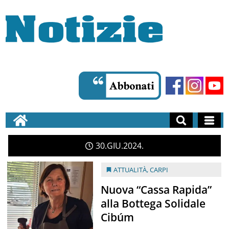
30
GIU
2024
ATTUALITÀ
,
CARPI
Nuova “Cassa Rapida”
alla Bottega Solidale
Cibúm