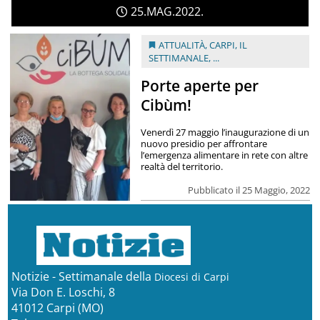
25
MAG
2022
ATTUALITÀ
,
CARPI
,
IL
SETTIMANALE
, ...
Porte aperte per
Cibùm!
Venerdì 27 maggio l’inaugurazione di un
nuovo presidio per affrontare
l’emergenza alimentare in rete con altre
realtà del territorio.
Pubblicato il 25 Maggio, 2022
Notizie - Settimanale della
Diocesi di Carpi
Via Don E. Loschi, 8
41012 Carpi (MO)