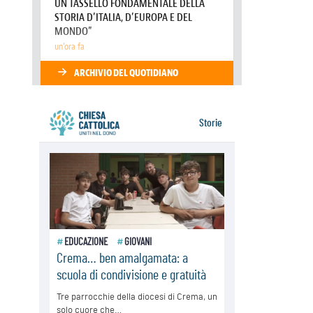
Tagle: la guerra sfigura il mondo,
solo la rivelazione di Dio lo
trasfigura
07.08.2026
Il Papa in Francia, quattro giorni
intensi tra Chiesa, popolo e
istituzioni