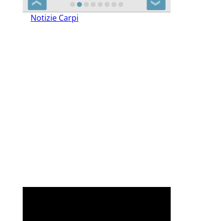
❮
❯
Notizie Carpi