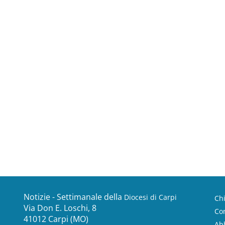
Notizie - Settimanale della
Diocesi di Carpi
Ch
Via Don E. Loschi, 8
Con
41012 Carpi (MO)
Ab