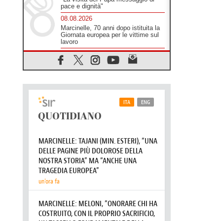
pace e dignità"
08.08.2026
Marcinelle, 70 anni dopo istituita la
Giornata europea per le vittime sul
lavoro
08.08.2026
Arabia Saudita, Turchia e Pakistan
stringono una nuova alleanza
militare in Medio Oriente
08.08.2026
Il Papa in Perù, il cardinale Castillo:
spinta all'unità in mezzo alle sfide
del Paese
07.08.2026
Rilanciare l'empatia, il progetto
Triennale d'Arte delle Università
cattoliche
07.08.2026
Filippine, il vicariato apostolico di
Calapan diventa diocesi
07.08.2026
A Castel Gandolfo l'arazzo di
Raffaello sulla predica di San Paolo
07.08.2026