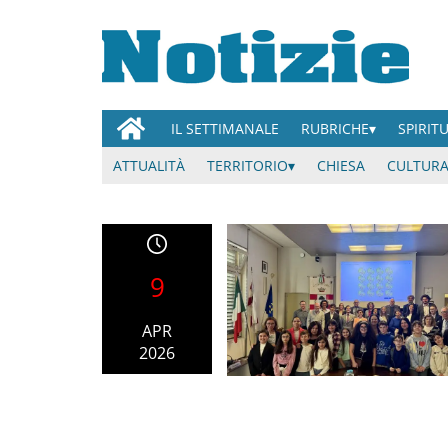
IL SETTIMANALE
RUBRICHE
SPIRIT
ATTUALITÀ
TERRITORIO
CHIESA
CULTURA
9
APR
2026