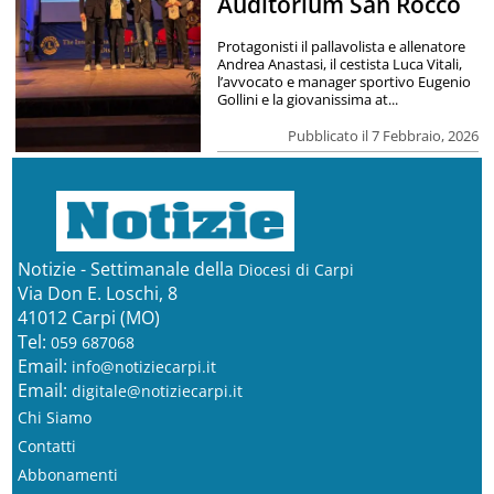
Auditorium San Rocco
Protagonisti il pallavolista e allenatore
Andrea Anastasi, il cestista Luca Vitali,
l’avvocato e manager sportivo Eugenio
Gollini e la giovanissima at...
Pubblicato il 7 Febbraio, 2026
Notizie - Settimanale della
Diocesi di Carpi
Via Don E. Loschi, 8
41012 Carpi (MO)
Tel:
059 687068
Email:
info@notiziecarpi.it
Email:
digitale@notiziecarpi.it
Chi Siamo
Contatti
Abbonamenti