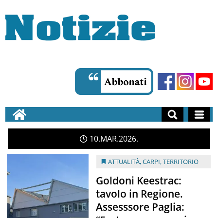
10
MAR
2026
ATTUALITÀ
,
CARPI
,
TERRITORIO
Goldoni Keestrac:
tavolo in Regione.
Assesssore Paglia: