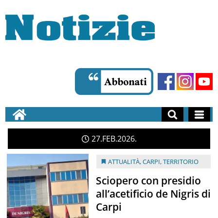
27
FEB
2026
ATTUALITÀ
,
CARPI
,
TERRITORIO
Sciopero con presidio
all’acetificio de Nigris di
Carpi