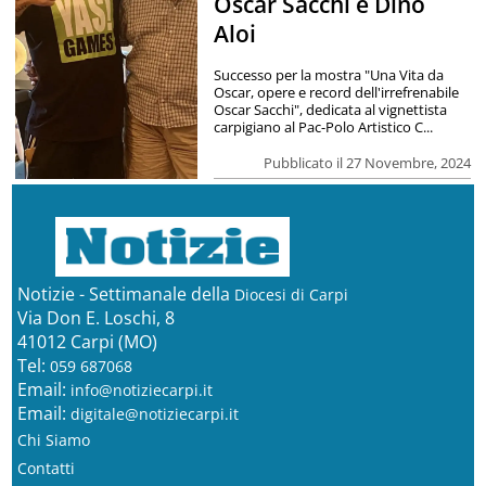
Oscar Sacchi e Dino
Aloi
Successo per la mostra "Una Vita da
Oscar, opere e record dell'irrefrenabile
Oscar Sacchi", dedicata al vignettista
carpigiano al Pac-Polo Artistico C...
Pubblicato il 27 Novembre, 2024
Notizie - Settimanale della
Diocesi di Carpi
Via Don E. Loschi, 8
41012 Carpi (MO)
Tel:
059 687068
Email:
info@notiziecarpi.it
Email:
digitale@notiziecarpi.it
Chi Siamo
Contatti