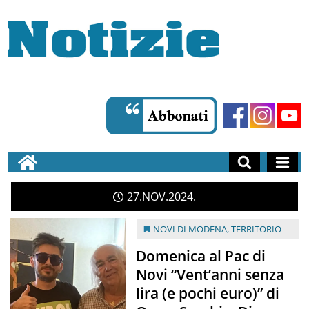
27
NOV
2024
NOVI DI MODENA
,
TERRITORIO
Domenica al Pac di
Novi “Vent’anni senza
lira (e pochi euro)” di