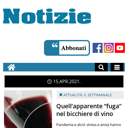
15
APR
2021
ATTUALITÀ
,
IL SETTIMANALE
Quell’apparente “fuga”
nel bicchiere di vino
Pandemia e alcol: stress e ansia hanno