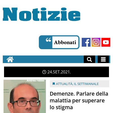
24
SET
2021
ATTUALITÀ
,
IL SETTIMANALE
Demenze. Parlare della
malattia per superare
lo stigma