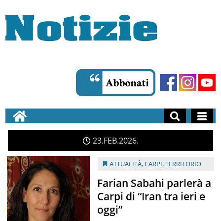
23
FEB
2026
ATTUALITÀ
,
CARPI
,
TERRITORIO
Farian Sabahi parlerà a
Carpi di “Iran tra ieri e
oggi”