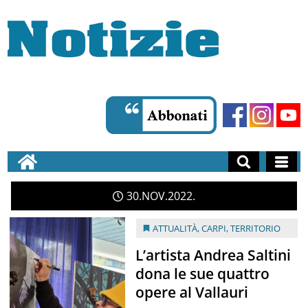
30
NOV
2022
ATTUALITÀ
,
CARPI
,
TERRITORIO
L’artista Andrea Saltini
dona le sue quattro
opere al Vallauri