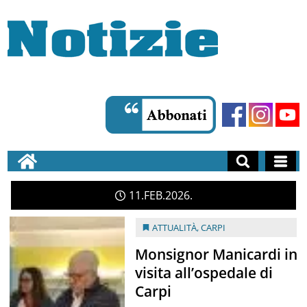
11
FEB
2026
ATTUALITÀ
,
CARPI
Monsignor Manicardi in
visita all’ospedale di
Carpi