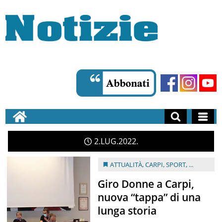
2
LUG
2022
ATTUALITÀ
,
CARPI
,
SPORT
, ...
Giro Donne a Carpi,
nuova “tappa” di una
lunga storia