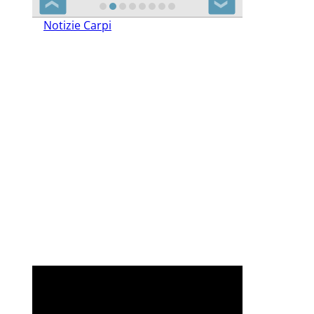
❮
❯
Notizie Carpi