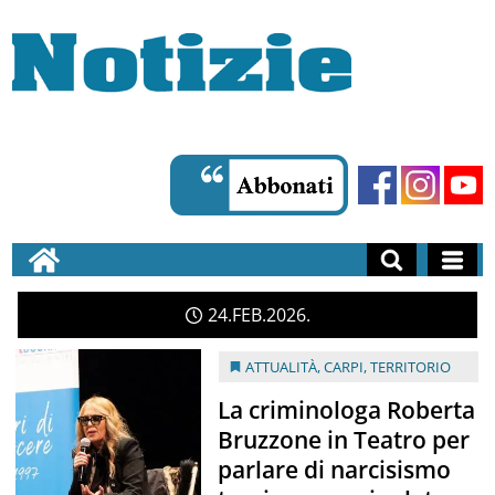
24
FEB
2026
ATTUALITÀ
,
CARPI
,
TERRITORIO
La criminologa Roberta
Bruzzone in Teatro per
parlare di narcisismo