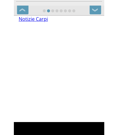
❮
❯
Notizie Carpi