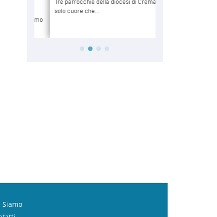
i Siamo
tatti