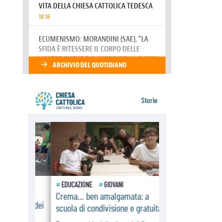
07.08.2026
Parolin conclude il viaggio in
Messico: "La pace inizia con
l'empatia per il dolore altrui"
07.08.2026
Uruguay, il presidente dei vescovi:
la visita del Papa dono per tutto il
Paese