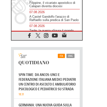
Filippine, il vicariato apostolico di
Calapan diventa diocesi
07.08.2026
A Castel Gandolfo l'arazzo di
Raffaello sulla predica di San Paolo
07.08.2026
Tagle: la guerra sfigura il mondo,
solo la rivelazione di Dio lo
trasfigura
07.08.2026
Il Papa in Francia, quattro giorni
intensi tra Chiesa, popolo e
istituzioni
07.08.2026
SIGNIS 2026, dare voce alle
religiose cattoliche nello spazio
pubblico
07.08.2026
Honduras, gli sfollati invisibili di una
crisi dimenticata
07.08.2026
Italia, Antigone: carceri al limite
della sopravvivenza per caldo e
sovraffollamento