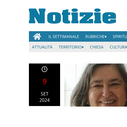
IL SETTIMANALE
RUBRICHE
SPIRIT
ATTUALITÀ
TERRITORIO
CHIESA
CULTURA
9
SET
2024