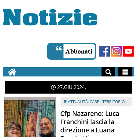
27
GIU
2024
ATTUALITÀ
,
CARPI
,
TERRITORIO
Cfp Nazareno: Luca
Franchini lascia la
direzione a Luana