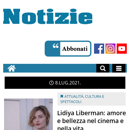
8
LUG
2021
ATTUALITÀ
,
CULTURA E
SPETTACOLI
Lidiya Liberman: amore
e bellezza nel cinema e
nella vita