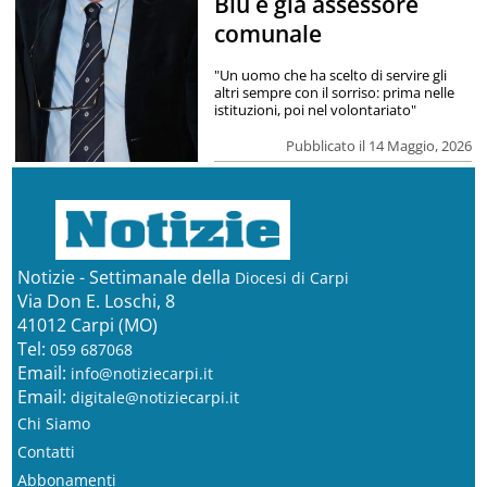
Blu e già assessore
comunale
"Un uomo che ha scelto di servire gli
altri sempre con il sorriso: prima nelle
istituzioni, poi nel volontariato"
Pubblicato il 14 Maggio, 2026
Notizie - Settimanale della
Diocesi di Carpi
Via Don E. Loschi, 8
41012 Carpi (MO)
Tel:
059 687068
Email:
info@notiziecarpi.it
Email:
digitale@notiziecarpi.it
Chi Siamo
Contatti
Abbonamenti