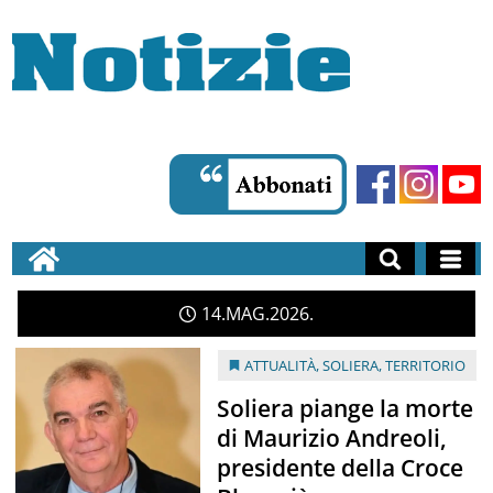
14
MAG
2026
ATTUALITÀ
,
SOLIERA
,
TERRITORIO
Soliera piange la morte
di Maurizio Andreoli,
presidente della Croce