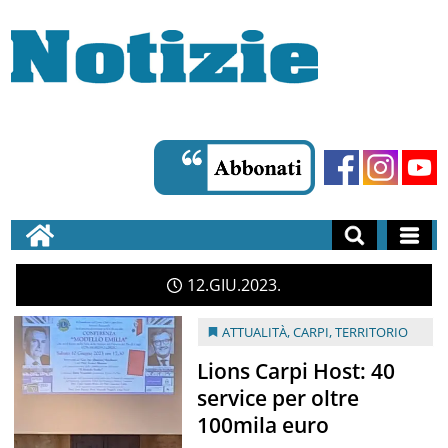
12
GIU
2023
ATTUALITÀ
,
CARPI
,
TERRITORIO
Lions Carpi Host: 40
service per oltre
100mila euro